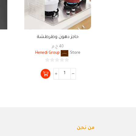
حاجز دهون وطرطشة
40
ج.م
Henedi Group
Store:
0
من
5
من نحن