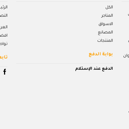
الكل
الرئ
المتاجر
التص
الاسواق
الع
المصانع
افض
المنتجات
تواص
بوابة الدفع
ان
تابع
الدفع عند الإستلام