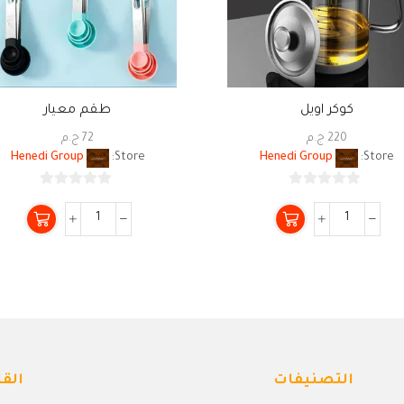
كوكر اويل
طقم معيار
220
ج.م
72
ج.م
Henedi Group
Store:
Henedi Group
Store:
0
0
من
من
5
5
التصنيفات
القا