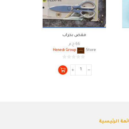
مقص بجراب
مج بورس
66
ج.م
3
Store:
Henedi Group
Store:
0
من
5
ئمة الرئيسية