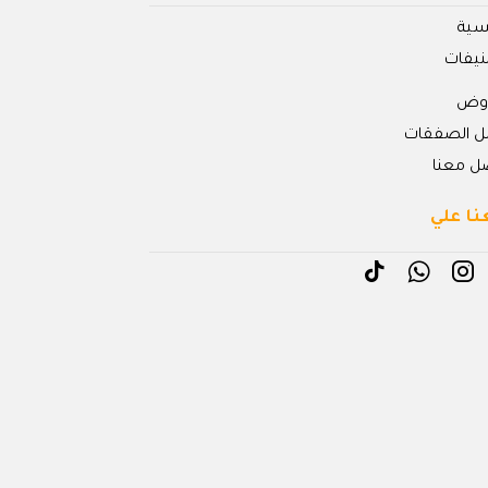
يسية
نيفات
روض
ل الصفقات
ل معنا
نا علي