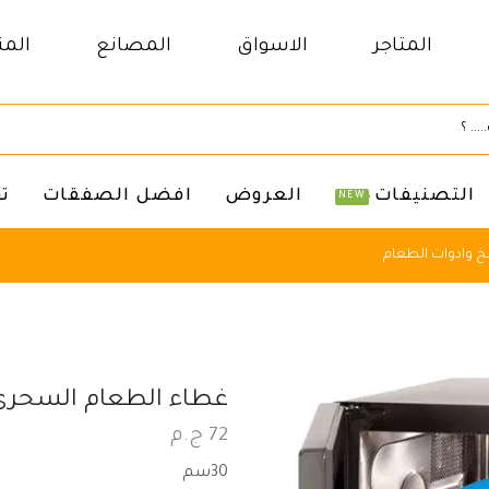
المتاجر
الاسواق
المصانع
المن
التصنيفات
العروض
افضل الصفقات
ت
NEW
 وادوات الطعام
غطاء الطعام السحري
72
ج.م
30سم