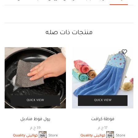
منتجات ذات صله
QUICK VIEW
QUICK VIEW
فوطة كرافت
رول فوط مناديل
17
ج.م
39
ج.م
Store:
كواليتى Quality
Store:
كواليتى Quality