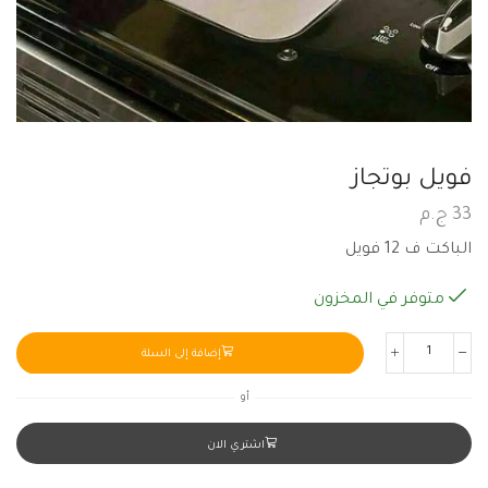
فويل بوتجاز
33
ج.م
الباكت ف 12 فويل
متوفر في المخزون
إضافة إلى السلة
أو
اشتري الان