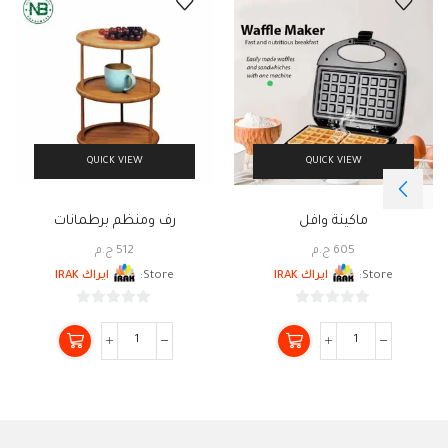
QUICK VIEW
QUICK VIEW
ماكينة وافل
رف ومنظم برطمانات
605
ج.م
512
ج.م
Store:
ايراك IRAK
Store:
ايراك IRAK
0
0
من
من
5
5