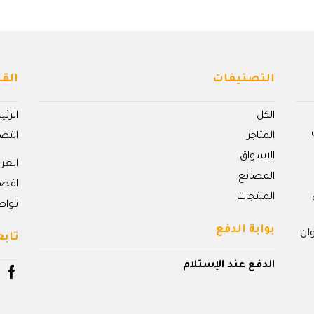
التصنيفات
القا
الكل
الرئ
المتاجر
التص
الاسواق
الع
المصانع
افض
المنتجات
تواص
بوابة الدفع
ان
تابع
الدفع عند الإستلام