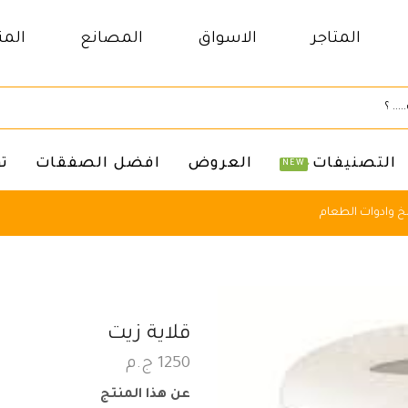
المتاجر
الاسواق
المصانع
المن
التصنيفات
العروض
افضل الصفقات
ت
NEW
 وادوات الطعام
قلاية زيت
1250
ج.م
عن هذا المنتج