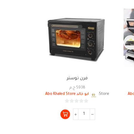
فرن توستر
جريل
5938
ج.م
5
Store:
ابو خالد Abo Khaled Store
Store:
ابو خالد ore
0
من
5