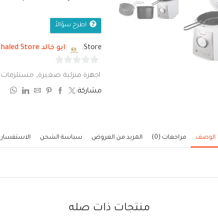
اطرح سؤالاً
Store:
ابو خالد Abo Khaled Store
0
اجهزة منزلية صغيرة
,
مستلزمات ا
من
مشاركة:
5
الوصف
مراجعات (0)
المزيد من العروض
سياسة الشحن
الاستفسار
منتجات ذات صله