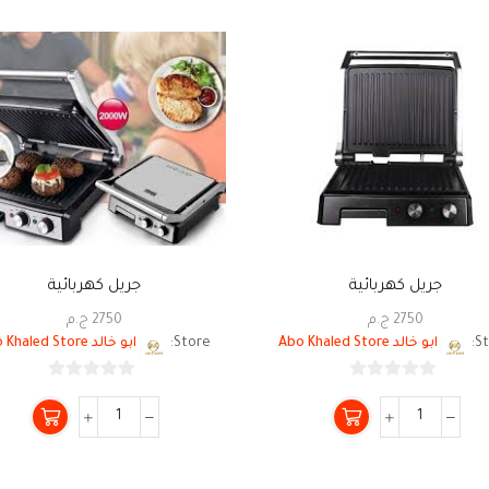
جريل كهربائية
جريل كهربائية
2750
ج.م
2750
ج.م
St
ابو خالد Abo Khaled Store
Store:
ابو خالد Abo Khaled Store
0
0
من
من
5
5