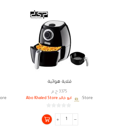
قلاية هوائية
3375
ج.م
Store:
ابو خالد Abo Khaled Store
ore:
0
من
5