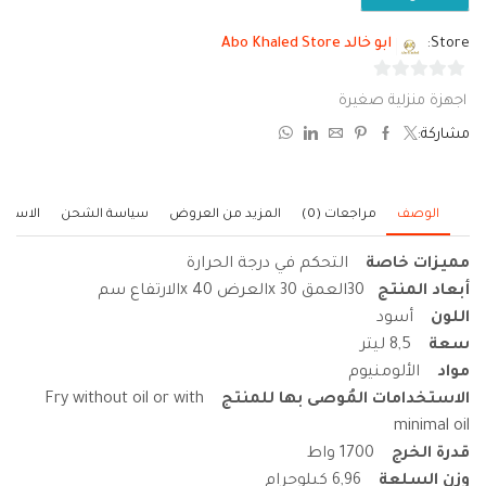
Store:
ابو خالد Abo Khaled Store
0
اجهزة منزلية صغيرة
من
مشاركة:
5
الوصف
مراجعات (0)
المزيد من العروض
سياسة الشحن
الاستف
مميزات خاصة
التحكم في درجة الحرارة
أبعاد المنتج
30العمق x 30العرض x 40الارتفاع سم
اللون
أسود
سعة
8,5 ليتر
مواد
الألومنيوم
الاستخدامات المُوصى بها للمنتج
Fry without oil or with
minimal oil
قدرة الخرج
1700 واط
وزن السلعة
6,96 كيلوجرام