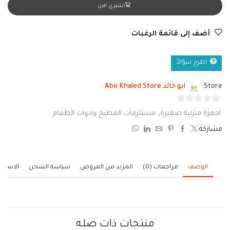
اشتري الان
أضف إلى قائمة الرغبات
اطرح سؤالاً
Store:
ابو خالد Abo Khaled Store
0
اجهزة منزلية صغيرة
,
مستلزمات المطبخ وادوات الطعام
من
مشاركة:
5
الوصف
مراجعات (0)
المزيد من العروض
سياسة الشحن
الاستف
منتجات ذات صله