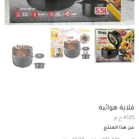
قلاية هوائية
4125
ج.م
عن هذا المنتج