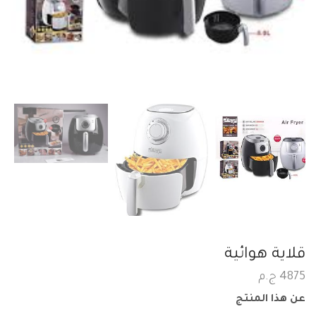
قلاية هوائية
4875
ج.م
عن هذا المنتج