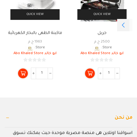
QUICK VIEW
QUICK VIEW
جريل
ماكينة الطهى بالبخار الكهربائية
2500
ج.م
1963
ج.م
Store:
Store:
ابو خالد Abo Khaled Store
ابو خالد Abo Khaled Store
0
0
من
من
5
5
من نحن
اسواقنا اونلاين هى منصة مصرية موحدة حيث يمكنك تسوق