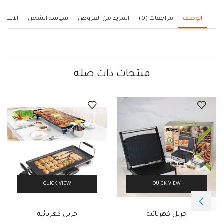
الوصف
مراجعات (0)
المزيد من العروض
سياسة الشحن
الاستف
منتجات ذات صله
QUICK VIEW
QUICK VIEW
جريل كهربائية
جريل كهربائية