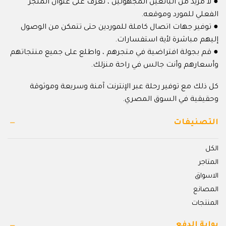
● لا مزيد من البائعين المجهولين ، تعرف على عنوان المتجر
الفعلي للمورد وموقعه.
● توفير جهات اتصال كاملة للموردين حتى تتمكن من الوصول
إليهم مباشرة لأية استفسارات.
● قم بجولة افتراضية في متجرهم ، واطلع على جميع منتجاتهم
وأسعارهم وأنت جالس في راحة منزلك.
كل ذلك مع توفير رحلة عبر الإنترنت آمنة وسريعة وموثوقة
وحقيقية في السوق المصري.
التصنيفات
الكل
المتاجر
الاسواق
المصانع
المنتجات
بوابة الدفع