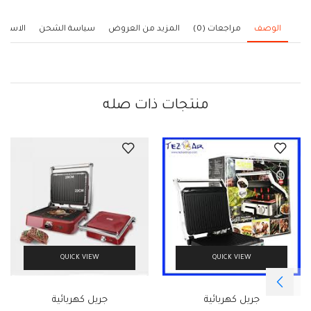
الوصف
مراجعات (0)
المزيد من العروض
سياسة الشحن
الاستف
منتجات ذات صله
QUICK VIEW
QUICK VIEW
جريل كهربائية
جريل كهربائية