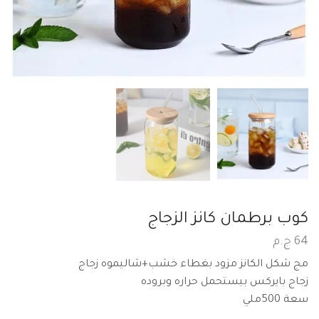
كوب برطمان كانز الزجاج
64
ج.م
مج شكل الكانز مزود بغطاء خشب+شاليموه زجاج
زجاج بايركس بيستحمل حراره وبروده
سعة 500ملي