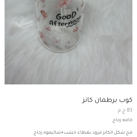
كوب برطمان كانز
83
ج.م
خامه زجاح
مج شكل الكانز مزود بغطاء خشب+شاليموه زجاج