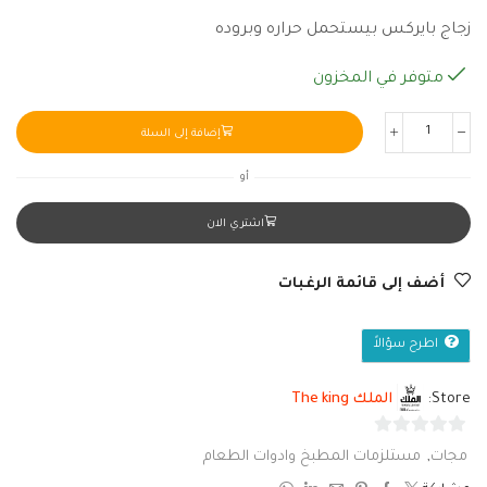
زجاج بايركس بيستحمل حراره وبروده
متوفر في المخزون
إضافة إلى السلة
أو
اشتري الان
أضف إلى قائمة الرغبات
اطرح سؤالاً
Store:
الملك The king
0
مجات
,
مستلزمات المطبخ وادوات الطعام
من