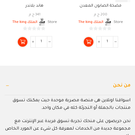
مضخة الصابون المعدن
هاند بلاندر
200
ج.م
341
ج.م
Store:
الملك The king
Store:
الملك The king
0
0
من
من
5
5
من نحن
اسواقنا اونلاين هى منصة مصرية موحدة حيث يمكنك تسوق
منتجات بالجملة أو التجزئة كله في مكان واحد.
نحن حريصون على منحك تجربة تسوق فريدة عبر الإنترنت مع
مجموعة جديدة من الخدمات لمعرفة كل شيء عن المورد الخاص