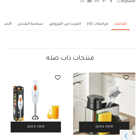
مشاركة:
5
الوصف
مراجعات (0)
المزيد من العروض
سياسة الشحن
الاستف
منتجات ذات صله
QUICK VIEW
QUICK VIEW