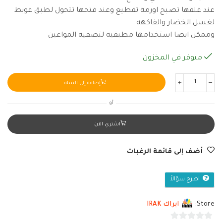
عند غلقها تصبح اورمة تقطيع وعند فتحها تتحول لطبق غويط
لغسل الخضار والفاكهه
وممكن ايضا استخدامها مطبقيه لتصفيه المواعين
متوفر في المخزون
إضافة إلى السلة
أو
اشتري الان
أضف إلى قائمة الرغبات
اطرح سؤالاً
Store:
ايراك IRAK