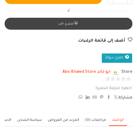
أو
اشتري الان
أضف إلى قائمة الرغبات
اطرح سؤالاً
Store:
ابو خالد Abo Khaled Store
0
اجهزة منزلية صغيرة
من
مشاركة:
5
الوصف
مراجعات (0)
المزيد من العروض
سياسة الشحن
الاستف