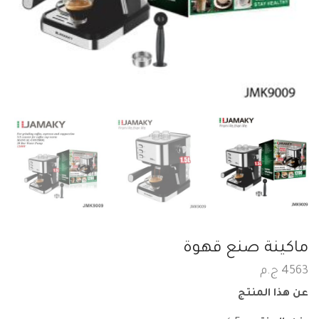
ماكينة صنع قهوة
4563
ج.م
عن هذا المنتج