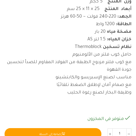
وزن المنتج
5 كجم
أبعاد المنتج
25 × 11 × 25 سم
الجهد:
220-240 فولت ~ 50-60 هرتز
الطاقة:
1200 واط
مضخة مياه
20 بار
خزان المياه:
1.5 لتر AS
نظام تسخين
Thermoblock
حامل كوب فلتر من الألومنيوم
مع كوب فلتر مزدوج الطبقة من الفولاذ المقاوم للصدأ لتحسين
جودة القهوة
مناسب لصنع الإسبريسو والكابتشينو
مع صمام أمان لإطلاق الضغط تلقائيًا
وظيفة البخار لصنع رغوة الحليب
متوفر في المخزون
إضافة إلى السلة