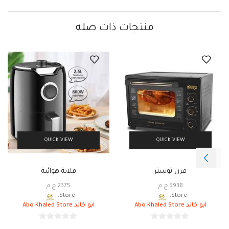
منتجات ذات صله
QUICK VIEW
QUICK VIEW
فرن توستر
قلاية هوائية
5938
ج.م
2375
ج.م
Store:
Store:
ابو خالد Abo Khaled Store
ابو خالد Abo Khaled Store
0
0