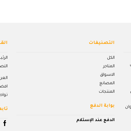
التصنيفات
القا
الكل
الرئ
المتاجر
التص
الاسواق
الع
المصانع
افض
المنتجات
تواص
بوابة الدفع
ان
تابع
الدفع عند الإستلام