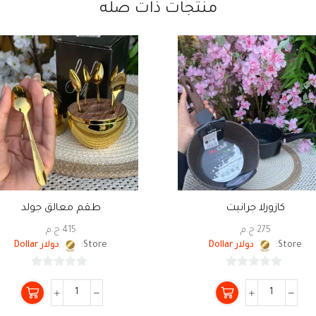
منتجات ذات صله
كازورلا جرانيت
طقم معالق جولد
275
ج.م
415
ج.م
Store:
دولار Dollar
Store:
دولار Dollar
0
0
من
من
5
5