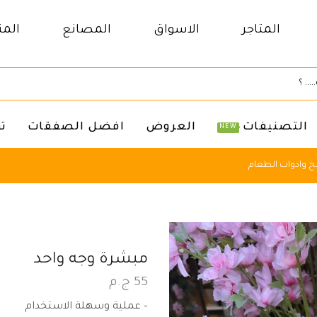
المتاجر
الاسواق
المصانع
المن
التصنيفات
العروض
افضل الصفقات
ت
NEW
 وادوات الطعام
مبشرة وجه واحد
55
ج.م
– عملية وسهلة الاستخدام