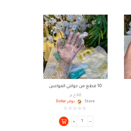
10 قطع من جوانتي المواعين
بولة 
60
ج.م
0
Store:
دولار Dollar
Store:
0
من
5