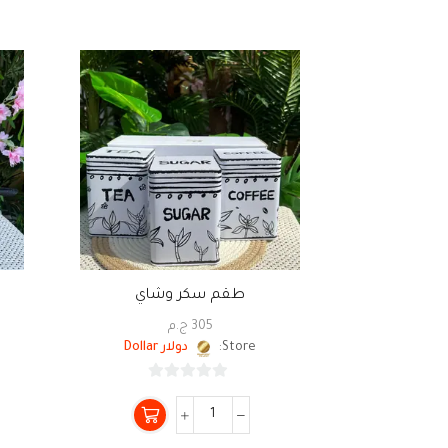
طقم سكر وشاي
305
ج.م
Store:
دولار Dollar
0
من
5