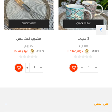
QUICK VIEW
QUICK VIEW
3 مجات
مضرب استانلس
110
ج.م
50
ج.م
Store:
دولار Dollar
Store:
دولار Dollar
0
0
من
من
5
5
من نحن