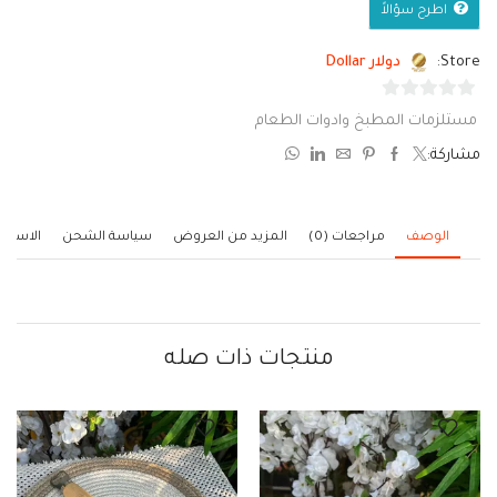
اطرح سؤالاً
Store:
دولار Dollar
0
مستلزمات المطبخ وادوات الطعام
من
مشاركة:
5
الوصف
مراجعات (0)
المزيد من العروض
سياسة الشحن
الاستف
منتجات ذات صله