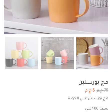
مج بورسلين
75
ج.م
6
ج.م
مج بورسلين عالي الجودة
سعة 400ملي