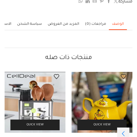
مشاركة:
5
الوصف
مراجعات (0)
المزيد من العروض
سياسة الشحن
الاستف
منتجات ذات صله
QUICK VIEW
QUICK VIEW