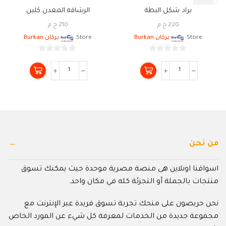
براد شكل البطة
الرشاقه المعدن كلين
220
ج.م
210
ج.م
Store:
بركان Burkan
Store:
بركان Burkan
0
0
من
من
5
5
من نحن
اسواقنا اونلاين هى منصة مصرية موحدة حيث يمكنك تسوق
منتجات بالجملة أو التجزئة كله في مكان واحد.
نحن حريصون على منحك تجربة تسوق فريدة عبر الإنترنت مع
مجموعة جديدة من الخدمات لمعرفة كل شيء عن المورد الخاص