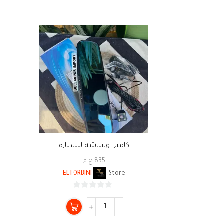
كاميرا وشاشة للسيارة
835
ج.م
ELTORBINI
Store:
0
من
5