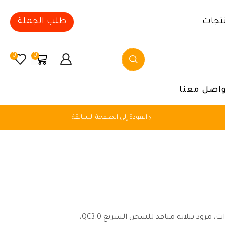
تجات
طلب الجملة
0
0
واصل معنا
العودة إلى الصفحة السابقة
محول طاقة للسيارة بقوة 150 وات، مزود بثلاثه منافذ للشحن السريع QC3.0،