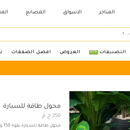
المتاجر
الاسواق
المصانع
المن
التصنيفات
العروض
افضل الصفقات
ت
NEW
محول طاقة للسيارة
250
ج.م