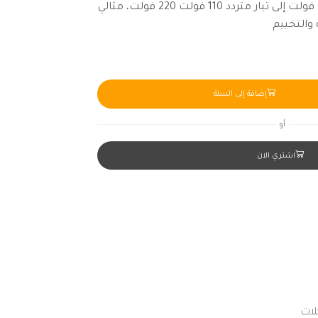
يحول التيار المستمر 12 فولت 24 فولت إلى تيار متردد 110 فولت 220 فولت، مثالي
 والتخييم
إضافة إلى السلة
أو
اشتري الان
لات