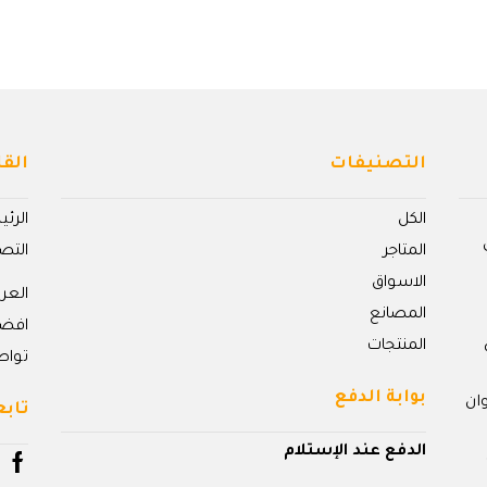
التصنيفات
القا
الكل
الرئ
المتاجر
التص
الاسواق
الع
المصانع
افض
المنتجات
تواص
بوابة الدفع
ان
تابع
الدفع عند الإستلام