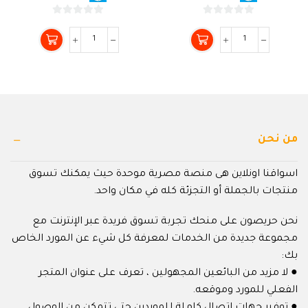
0
0
من
من
5
5
من نحن
اسواقنا اونلاين هى منصة مصرية موحدة حيث يمكنك تسوق
منتجات بالجملة أو التجزئة كله في مكان واحد.
نحن حريصون على منحك تجربة تسوق فريدة عبر الإنترنت مع
مجموعة جديدة من الخدمات لمعرفة كل شيء عن المورد الخاص
بك:
● لا مزيد من البائعين المجهولين ، تعرف على عنوان المتجر
الفعلي للمورد وموقعه.
● توفير جهات اتصال كاملة للموردين حتى تتمكن من الوصول