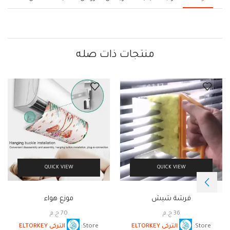
منتجات ذات صله
QUICK VIEW
QUICK VIEW
فرشة شيش
موزع هواء
36
ج.م
70
ج.م
Store:
التركى ELTORKEY
Store:
التركى ELTORKEY