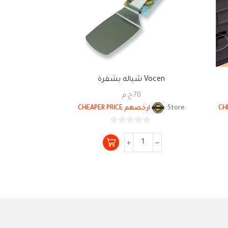
Vocen شياله بشفرة
ماج بو
70
ج.م
5
Store:
ارخصهم CHEAPER PRICE
Store:
ارخصهم E
0
من
5