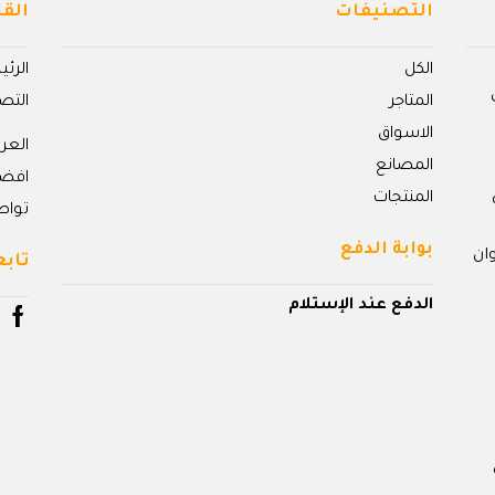
التصنيفات
القا
الكل
الرئ
المتاجر
التص
الاسواق
الع
المصانع
افض
المنتجات
تواص
بوابة الدفع
ان
تابع
الدفع عند الإستلام