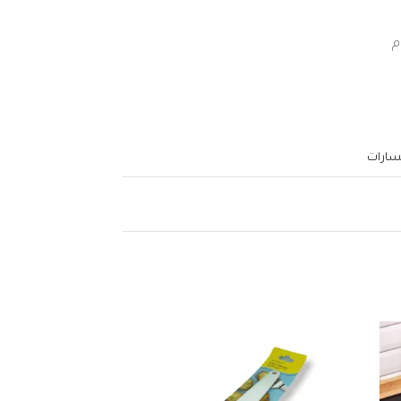
م
سارات