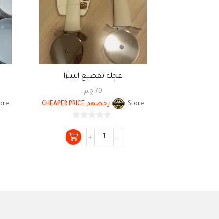
عجلة تقطيع البيتزا
70
ج.م
Store:
ارخصهم CHEAPER PRICE
ore:
0
من
5