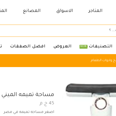
المتاجر
الاسواق
المصانع
المن
التصنيفات
العروض
افضل الصفقات
ت
NEW
 وادوات الطعام
مساحة تميمه الميني
45
ج.م
اصغر مساحه تميمه في مصر