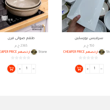
سرفيس بورسلين
طقم صوانى فرن
150
ج.م
2365
ج.م
St
ارخصهم CHEAPER PRICE
Store:
ارخصهم CHEAPER PRICE
0
0
من
من
5
5