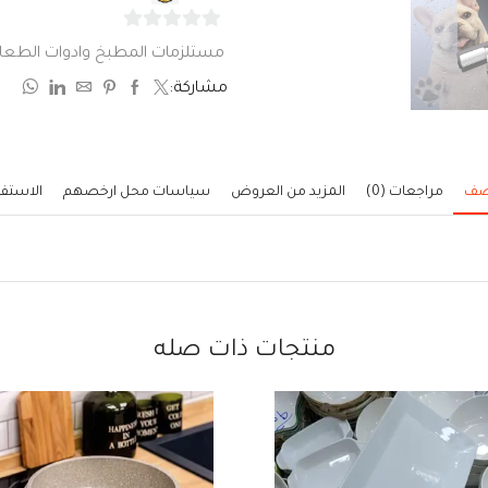
0
مستلزمات المطبخ وادوات الطعا
من
مشاركة:
5
صف
مراجعات (0)
المزيد من العروض
سياسات محل ارخصهم
الاستف
منتجات ذات صله