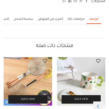
مشاركة:
5
الوصف
مراجعات (0)
المزيد من العروض
سياسة الشحن
الاستف
منتجات ذات صله
QUICK VIEW
QUICK VIEW