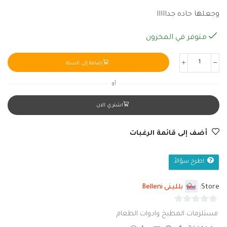
وجعلها حاده جدااااا
متوفر في المخزون
إضافة إلى السلة
أو
اشتري الان
أضف إلى قائمة الرغبات
اطرح سؤالاً
Store:
بللينى Belleni
0
مستلزمات المطبخ وادوات الطعام
من