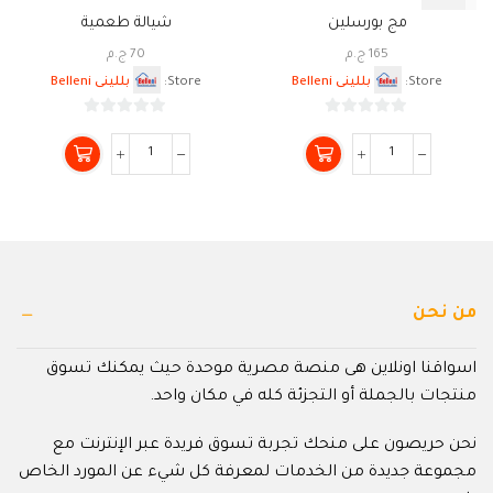
مج بورسلين
شيالة طعمية
165
ج.م
70
ج.م
Store:
بللينى Belleni
Store:
بللينى Belleni
0
0
من
من
5
5
من نحن
اسواقنا اونلاين هى منصة مصرية موحدة حيث يمكنك تسوق
منتجات بالجملة أو التجزئة كله في مكان واحد.
نحن حريصون على منحك تجربة تسوق فريدة عبر الإنترنت مع
مجموعة جديدة من الخدمات لمعرفة كل شيء عن المورد الخاص