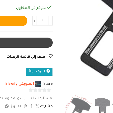
متوفر في المخزون
أضف إلى قائمة الرغبات
اطرح سؤالاً
Store:
السويفى Elswify
0
مستلزمات السيارات والموتوسيك
من
مشاركة:
5