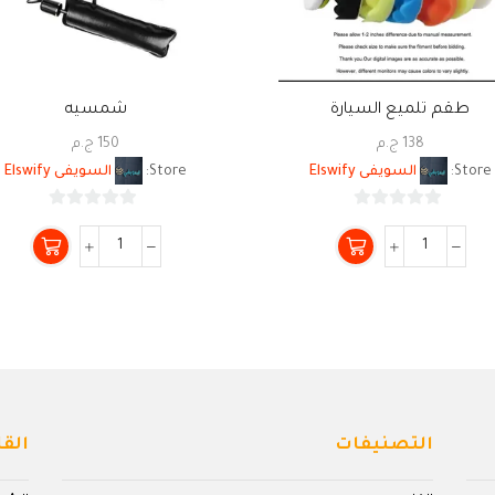
طقم تلميع السيارة
شمسيه
138
ج.م
150
ج.م
Store:
السويفى Elswify
Store:
السويفى Elswify
0
0
من
من
5
5
التصنيفات
القا