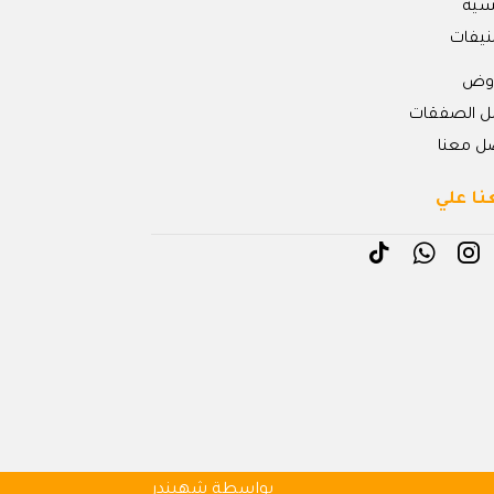
يسية
نيفات
روض
ل الصفقات
ل معنا
نا علي
بواسطة شهبندر