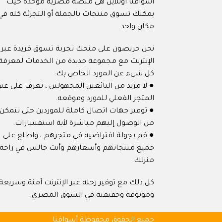
اسواقنا اونلاين هى منصة مصرية موحدة حيث
يمكنك تسوق منتجات بالجملة أو التجزئة كله في
مكان واحد.
نحن حريصون على منحك تجربة تسوق فريدة عبر
الإنترنت مع مجموعة جديدة من الخدمات لمعرفة
كل شيء عن المورد الخاص بك:
● لا مزيد من البائعين المجهولين ، تعرف على عنو
المتجر الفعلي للمورد وموقعه.
● توفير جهات اتصال كاملة للموردين حتى تتمكن
من الوصول إليهم مباشرة لأية استفسارات.
● قم بجولة افتراضية في متجرهم ، واطلع على
جميع منتجاتهم وأسعارهم وأنت جالس في راحة
منزلك.
كل ذلك مع توفير رحلة عبر الإنترنت آمنة وسريعة
وموثوقة وحقيقية في السوق المصري.
جميع الحقوق محفوظة أسواقنا