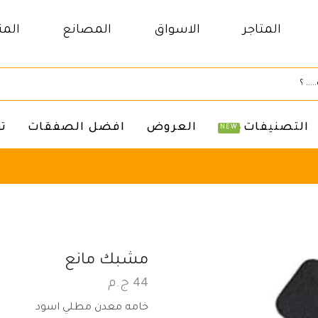
المتاجر
الاسواق
المصانع
المن
التصنيفات
العروض
افضل الصفقات
ت
NEW
مشبك مانع
44
ج.م
خامه معدن مطلي اسود