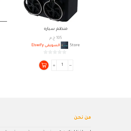
منظم سياره
105
ج.م
Store:
السويفى Elswify
0
من
5
من نحن