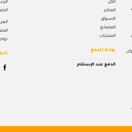
الكل
الرئ
المتاجر
التص
الاسواق
الع
المصانع
افض
المنتجات
تواص
بوابة الدفع
ان
تابع
الدفع عند الإستلام