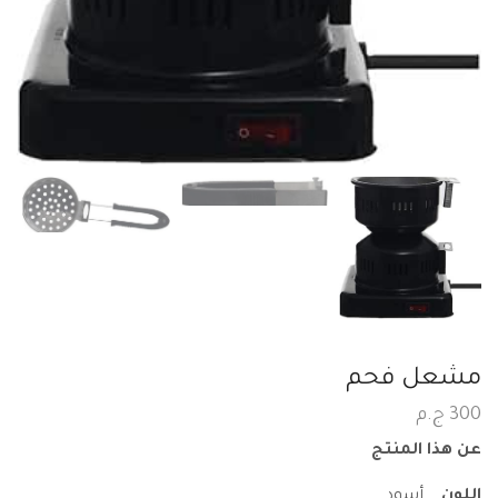
مشعل فحم
300
ج.م
عن هذا المنتج
اللون
أسود