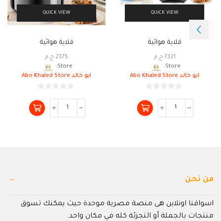
QUICK VIEW
QUICK VIEW
قلاية هوائية
قلاية هوائية
7321
ج.م
2375
ج.م
Store:
Store:
ابو خالد Abo Khaled Store
ابو خالد Abo Khaled Store
0
0
من
من
5
5
من نحن
اسواقنا اونلاين هى منصة مصرية موحدة حيث يمكنك تسوق
منتجات بالجملة أو التجزئة كله في مكان واحد.