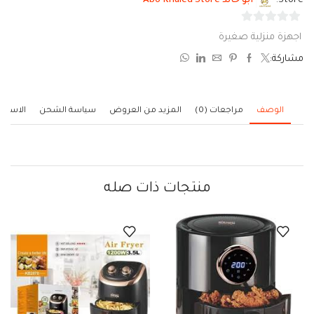
Store:
ابو خالد Abo Khaled Store
0
اجهزة منزلية صغيرة
من
مشاركة:
5
الوصف
مراجعات (0)
المزيد من العروض
سياسة الشحن
الاستف
منتجات ذات صله