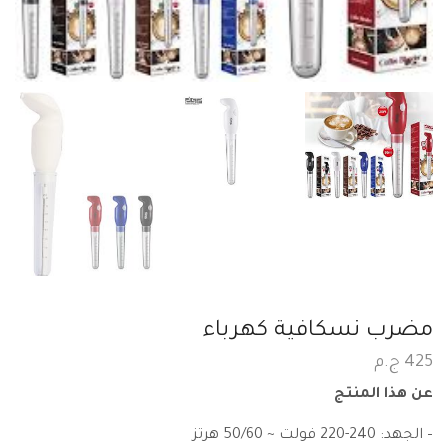
مضرب نسكافية كهرباء
425
ج.م
عن هذا المنتج
– الجهد: 240-220 فولت ~ 50/60 هرتز