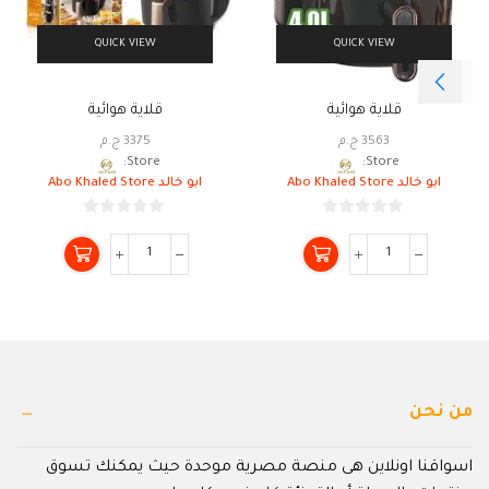
QUICK VIEW
QUICK VIEW
قلاية هوائية
قلاية هوائية
3563
ج.م
3375
ج.م
Store:
Store:
ابو خالد Abo Khaled Store
ابو خالد Abo Khaled Store
0
0
من
من
5
5
من نحن
اسواقنا اونلاين هى منصة مصرية موحدة حيث يمكنك تسوق