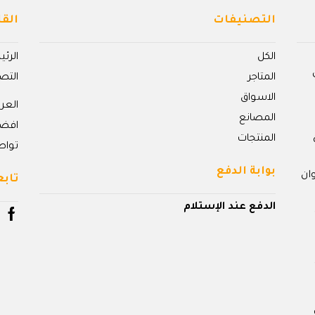
التصنيفات
القا
الكل
الرئ
المتاجر
التص
الاسواق
الع
المصانع
افض
المنتجات
تواص
بوابة الدفع
ان
تابع
الدفع عند الإستلام