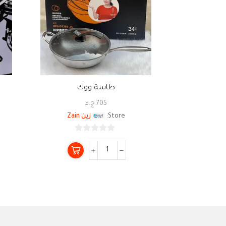
طاسة ووك
705
ج.م
Store:
زين Zain
0
من
5