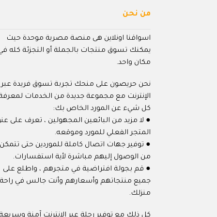
من نحن
اسواقنا اونلاين هى منصة مصرية موحدة حيث
يمكنك تسوق منتجات بالجملة أو التجزئة كله في
مكان واحد.
نحن حريصون على منحك تجربة تسوق فريدة عبر
الإنترنت مع مجموعة جديدة من الخدمات لمعرفة
كل شيء عن المورد الخاص بك:
● لا مزيد من البائعين المجهولين ، تعرف على عنو
المتجر الفعلي للمورد وموقعه.
● توفير جهات اتصال كاملة للموردين حتى تتمكن
من الوصول إليهم مباشرة لأية استفسارات.
● قم بجولة افتراضية في متجرهم ، واطلع على
جميع منتجاتهم وأسعارهم وأنت جالس في راحة
منزلك.
كل ذلك مع توفير رحلة عبر الإنترنت آمنة وسريعة