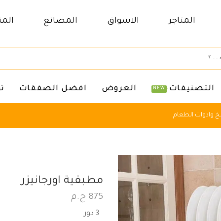
المتاجر
الاسواق
المصانع
المن
التصنيفات
العروض
افضل الصفقات
ت
NEW
 وادوات الطعام
مطبقية اورجانيزر
875
ج.م
3 دور