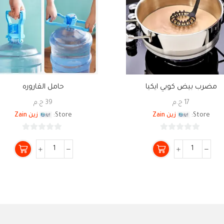
مضرب بيض كوبي ايكيا
حامل القاروره
17
ج.م
39
ج.م
Store:
زين Zain
Store:
زين Zain
0
0
من
من
5
5