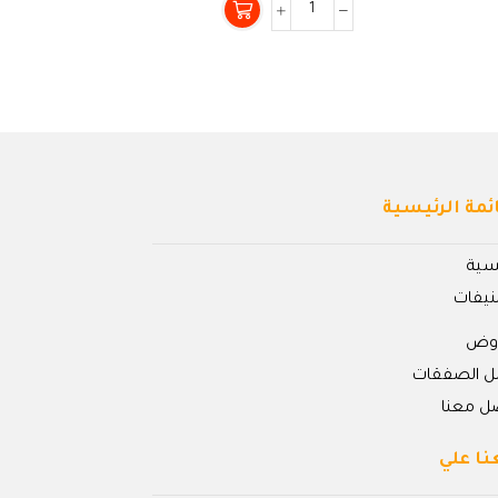
من
5
ئمة الرئيسية
يسية
نيفات
روض
ل الصفقات
ل معنا
نا علي