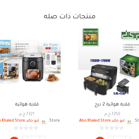
منتجات ذات صله
قلاية هوائية 2 درج
قلاية هوائية
7250
ج.م
7321
ج.م
St
ابو خالد Abo Khaled Store
Store:
ابو خالد Abo Khaled Store
0
0