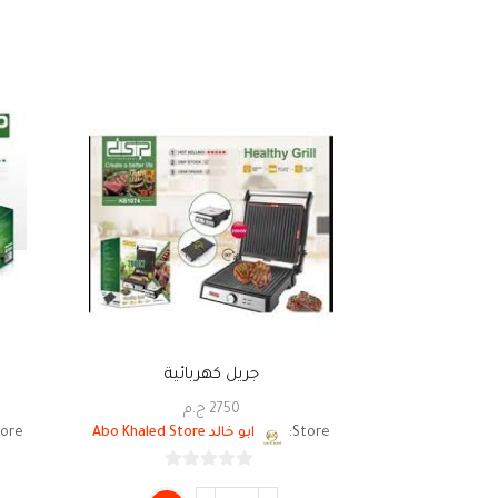
جريل كهربائية
2750
ج.م
Store:
ابو خالد Abo Khaled Store
ore:
0