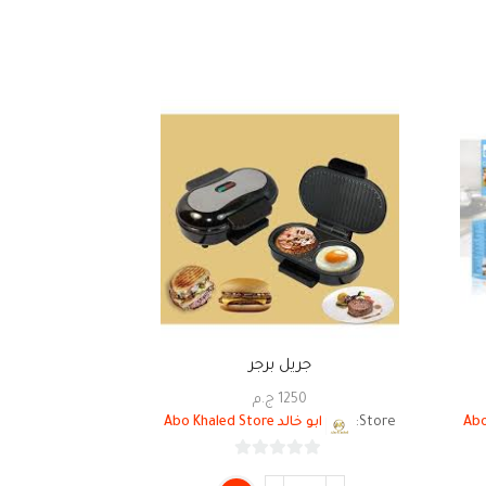
جريل برجر
جريل
1250
ج.م
0
Store:
ابو خالد Abo Khaled Store
Store:
ابو خالد ore
0