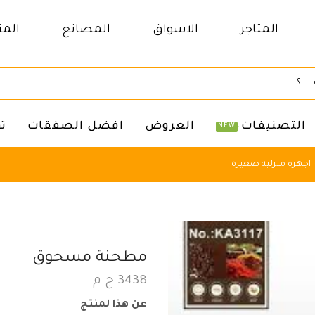
المتاجر
الاسواق
المصانع
المن
التصنيفات
العروض
افضل الصفقات
ت
NEW
اجهزة منزلية صغيرة
مطحنة مسحوق
3438
ج.م
عن هذا لمنتج