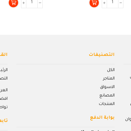
من
من
5
5
التصنيفات
القا
الكل
الرئ
المتاجر
التص
الاسواق
الع
المصانع
افض
المنتجات
تواص
بوابة الدفع
ان
تابع