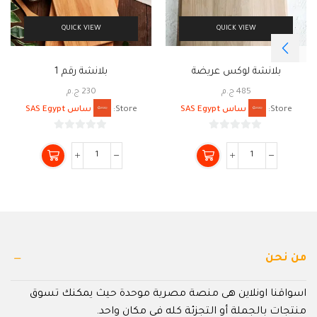
QUICK VIEW
QUICK VIEW
بلانشة لوكس عريضة
بلانشة رقم 1
485
ج.م
230
ج.م
Store:
ساس SAS Egypt
Store:
ساس SAS Egypt
0
0
من
من
5
5
من نحن
اسواقنا اونلاين هى منصة مصرية موحدة حيث يمكنك تسوق
منتجات بالجملة أو التجزئة كله في مكان واحد.