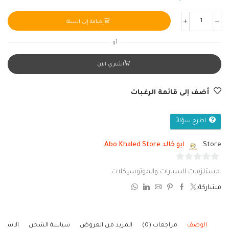
إضافة إلى السلة
أو
اشتري الان
أضف إلى قائمة الرغبات
اطرح سؤالاً
Store:
ابو خالد Abo Khaled Store
0
مستلزمات السيارات والموتوسيكلات
من
مشاركة:
5
الوصف
مراجعات (0)
المزيد من العروض
سياسة الشحن
الاستف