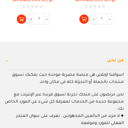
ابو خالد Abo Khaled Store
ابو خالد Abo Khaled Store
0
0
من
من
5
5
من نحن
اسواقنا اونلاين هى منصة مصرية موحدة حيث يمكنك تسوق
منتجات بالجملة أو التجزئة كله في مكان واحد.
نحن حريصون على منحك تجربة تسوق فريدة عبر الإنترنت مع
مجموعة جديدة من الخدمات لمعرفة كل شيء عن المورد الخاص
بك:
● لا مزيد من البائعين المجهولين ، تعرف على عنوان المتجر
الفعلي للمورد وموقعه.