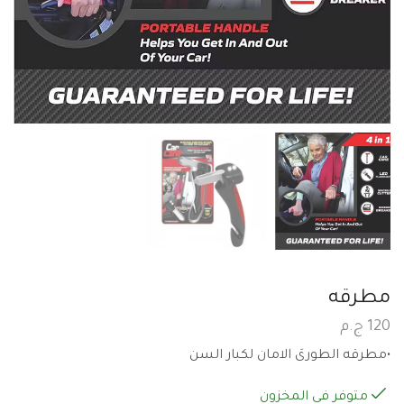
مطرقه
120
ج.م
•مطرقه الطورىَ الامان لكبار السن
متوفر في المخزون