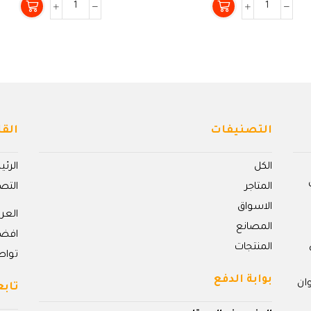
من
من
5
5
التصنيفات
القا
الكل
الرئ
المتاجر
التص
الاسواق
الع
المصانع
افض
المنتجات
تواص
بوابة الدفع
ان
تابع