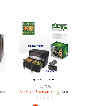
قلاية هوائية 2 درج
7250
ج.م
Store:
ابو خالد Abo Khaled Store
ore:
0