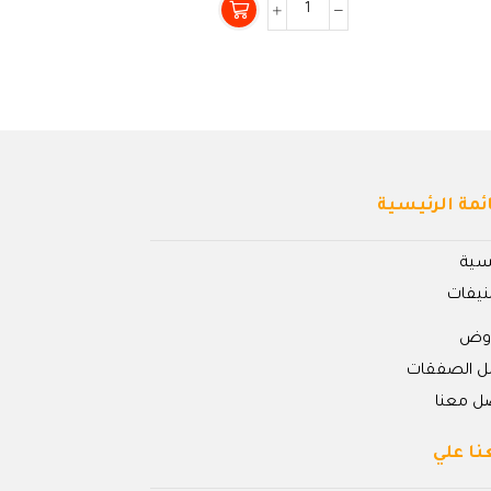
من
5
ئمة الرئيسية
يسية
نيفات
روض
ل الصفقات
ل معنا
نا علي