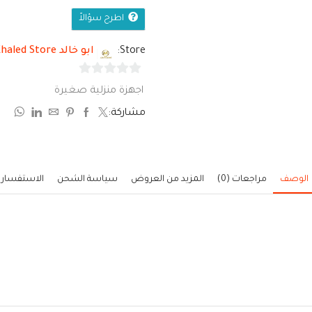
اطرح سؤالاً
Store:
ابو خالد Abo Khaled Store
0
اجهزة منزلية صغيرة
من
مشاركة:
5
الوصف
مراجعات (0)
المزيد من العروض
سياسة الشحن
الاستفسار