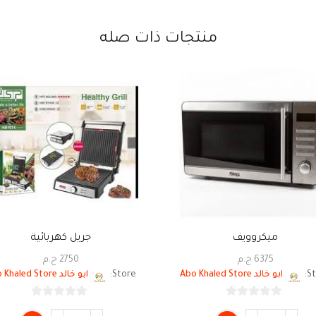
منتجات ذات صله
ميكروويف
جريل كهربائية
6375
ج.م
2750
ج.م
St
ابو خالد Abo Khaled Store
Store:
ابو خالد Abo Khaled Store
0
0