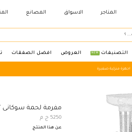
المتاجر
الاسواق
المصانع
المن
التصنيفات
العروض
افضل الصفقات
ت
NEW
اجهزة منزلية صغيرة
مفرمة لحمة سوكانى SOKANY
5250
ج.م
عن هذا المنتج