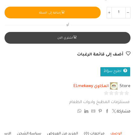
إضافة إلى السلة
أو
اشتري الان
أضف إلى قائمة الرغبات
اطرح سؤالاً
Store:
المكاوي ELmekawy
0
مستلزمات المطبخ وادوات الطعام
من
مشاركة:
5
الوصف
مراجعات (0)
المزيد من العروض
سياسة الشحن
الاستف