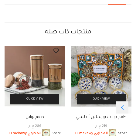
منتجات ذات صله
QUICK VIEW
QUICK VIEW
طقم بولات بورسلين أندلسي
طقم توابل
219
ج.م
286
ج.م
Store:
المكاوي ELmekawy
Store:
المكاوي ELmekawy