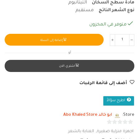
مادة سطح السخان
التيتانيوم
نوع الشعر الناتج
مستقيم
متوفر في المخزون
إضافة إلى السلة
أو
اشتري الان
أضف إلى قائمة الرغبات
اطرح سؤالاً
Store:
ابو خالد Abo Khaled Store
0
اجهزة منزلية صغيرة
,
العناية بالشعر
من