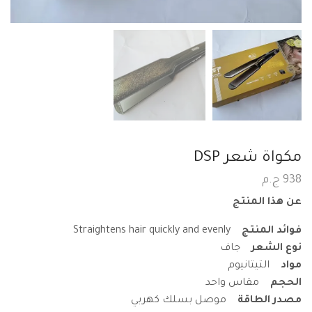
مكواة شعر DSP
938
ج.م
عن هذا المنتج
فوائد المنتج
Straightens hair quickly and evenly
نوع الشعر
جاف
مواد
التيتانيوم
الحجم
مقاس واحد
مصدر الطاقة
موصل بسلك كهربي