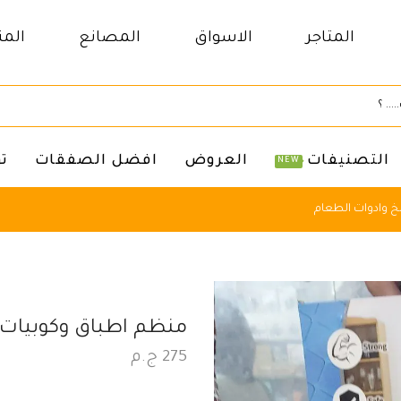
المتاجر
الاسواق
المصانع
المن
التصنيفات
العروض
افضل الصفقات
ت
NEW
 وادوات الطعام
منظم اطباق وكوبيات
275
ج.م