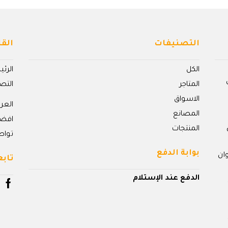
التصنيفات
القا
الكل
الرئ
المتاجر
التص
الاسواق
الع
المصانع
افض
المنتجات
تواص
بوابة الدفع
ان
تابع
الدفع عند الإستلام