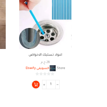
اعواد تسليك الاحواض
28
ج.م
Store:
السويفى Elswify
0
من
5