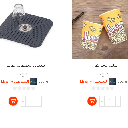
علبة بوب كورن
سجاده وصفايه حوض
17
ج.م
215
ج.م
Store:
السويفى Elswify
Store:
السويفى Elswify
0
0
من
من
5
5