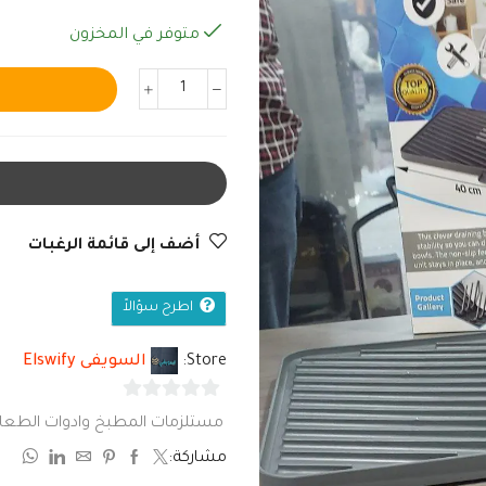
متوفر في المخزون
أضف إلى قائمة الرغبات
اطرح سؤالاً
Store:
السويفى Elswify
0
مستلزمات المطبخ وادوات الطعا
من
مشاركة:
5