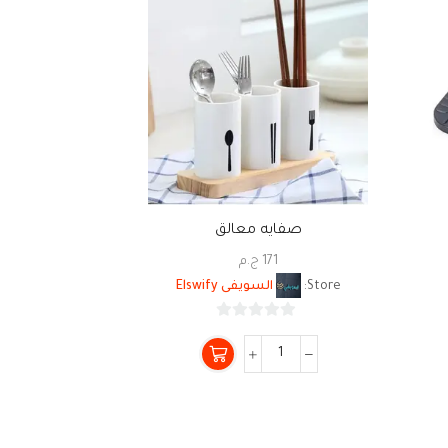
صفايه معالق
حافظه
171
ج.م
0
Store:
السويفى Elswify
Store:
0
من
5