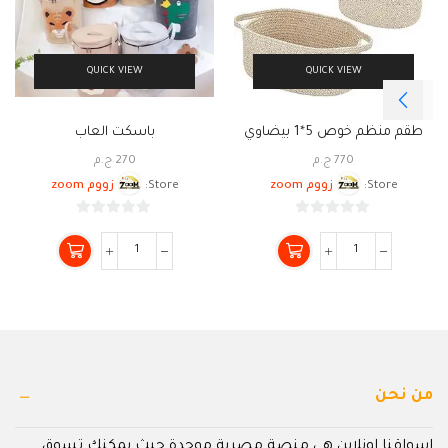
QUICK VIEW
QUICK VIEW
طقم منظم خوص 5*1 بيضاوي
باسكت العاب
770
ج.م
270
ج.م
Store:
زووم zoom
Store:
زووم zoom
0
0
من
من
5
5
من نحن
اسواقنا اونلاين هى منصة مصرية موحدة حيث يمكنك تسوق