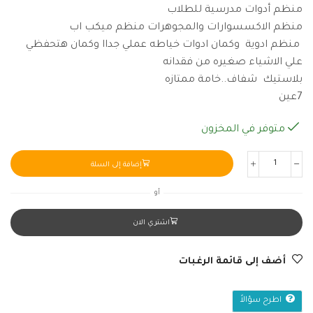
منظم أدوات مدرسية للطلاب
منظم الاكسسوارات والمجوهرات منظم ميكب اب
منظم ادوية وكمان ادوات خياطه عملي جداا وكمان هتحفظي
علي الاشياء صغيره من فقدانه
بلاستيك شفاف..خامة ممتازه
7عين
متوفر في المخزون
إضافة إلى السلة
أو
اشتري الان
أضف إلى قائمة الرغبات
اطرح سؤالاً