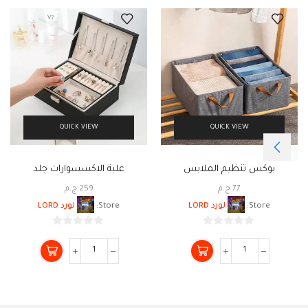
QUICK VIEW
QUICK VIEW
بوكس تنظيم الملابس
علبة الاكسسوارات جلد
77
ج.م
259
ج.م
Store:
لورد LORD
Store:
لورد LORD
0
0
من
من
5
5