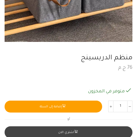
منظم الدريسينج
76
ج.م
متوفر في المخزون
إضافة إلى السلة
أو
اشتري الان