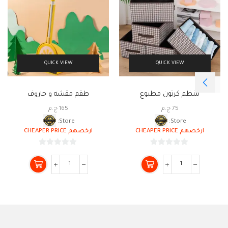
QUICK VIEW
QUICK VIEW
منظم كرتون مطبوع
طقم مقشه و جاروف
75
ج.م
165
ج.م
Store:
Store:
ارخصهم CHEAPER PRICE
ارخصهم CHEAPER PRICE
0
0
من
من
5
5