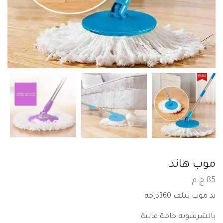
موب هاند
85
ج.م
يد موب بتلف 360درجه
بالشرشوبه خامة عالية