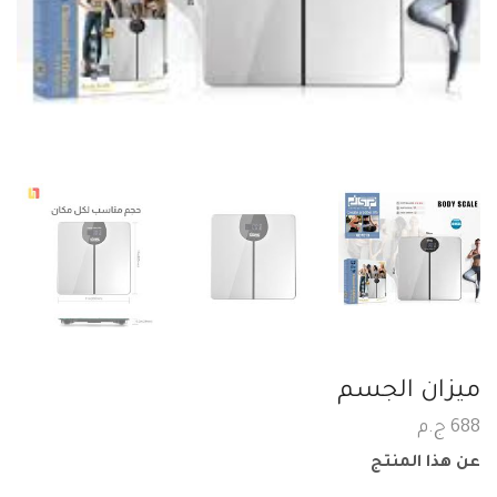
ميزان الجسم
688
ج.م
عن هذا المنتج