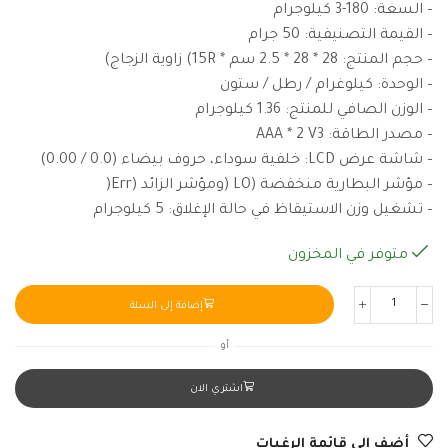
– السعة: 180-3 كيلوجرام
– القيمة التصنيفية: 50 جرام
– حجم المنتج: 28 * 28 * 2.5 سم * 15R) زاوية الزجاج)
– الوحدة: كيلوغرام / رطل / ستون
– الوزن الصافي للمنتج: 1.36 كيلوجرام
– مصدر الطاقة: AAA * 2 V3
– شاشة عرض LCD: خلفية سوداء، حروف بيضاء (0.0 / 0.00)
– مؤشر البطارية منخفضة (LO (ومؤشر الزائد (Err(
– تشغيل وزن الاستيقاظ في حالة الإغلاق: 5 كيلوجرام
متوفر في المخزون
إضافة إلى السلة
أو
اشتري الان
أضف إلى قائمة الرغبات