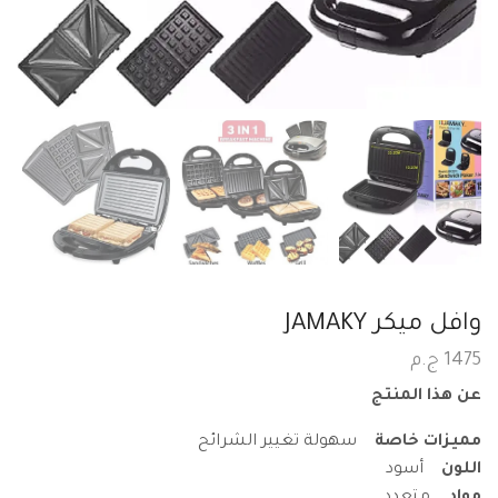
وافل ميكر JAMAKY
1475
ج.م
عن هذا المنتج
مميزات خاصة
سهولة تغيير الشرائح
اللون
أسود
مواد
متعدد