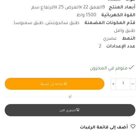
أبعاد المنتج
9العمق x 22العرض x 25الارتفاع سم
القوة الكهربائية
1500 واط
قدّم المكونات المضمنة
طبق ساندويتش, طبق سمبوسا,
طبق وافل
النمط
عصري
عدد الإعدادات
2
متوفر في المخزون
إضافة إلى السلة
أو
اشتري الان
أضف إلى قائمة الرغبات