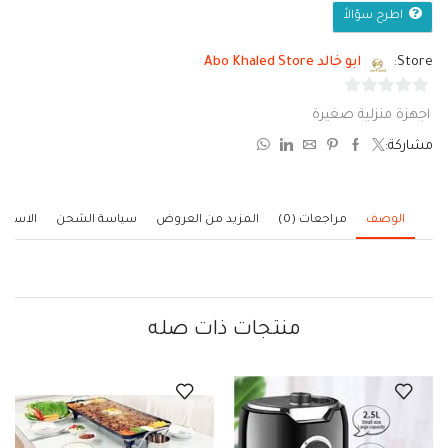
اطرح سؤالاً
Store:
ابو خالد Abo Khaled Store
0
اجهزة منزلية صغيرة
من
مشاركة:
5
الوصف
مراجعات (0)
المزيد من العروض
سياسة الشحن
الاستف
منتجات ذات صله